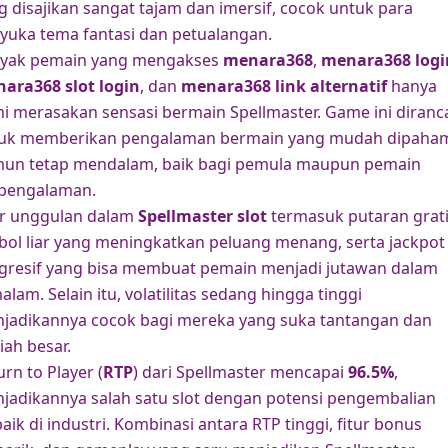
g disajikan sangat tajam dan imersif, cocok untuk para
yuka tema fantasi dan petualangan.
yak pemain yang mengakses
menara368
,
menara368 logi
ara368 slot login
, dan
menara368 link alternatif
hanya
i merasakan sensasi bermain Spellmaster. Game ini diran
uk memberikan pengalaman bermain yang mudah dipaha
un tetap mendalam, baik bagi pemula maupun pemain
pengalaman.
ur unggulan dalam
Spellmaster slot
termasuk putaran grati
bol liar yang meningkatkan peluang menang, serta jackpot
gresif yang bisa membuat pemain menjadi jutawan dalam
alam. Selain itu, volatilitas sedang hingga tinggi
jadikannya cocok bagi mereka yang suka tantangan dan
iah besar.
urn to Player (
RTP
) dari Spellmaster mencapai
96.5%
,
jadikannya salah satu slot dengan potensi pengembalian
baik di industri. Kombinasi antara RTP tinggi, fitur bonus