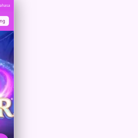
ahasa
ang