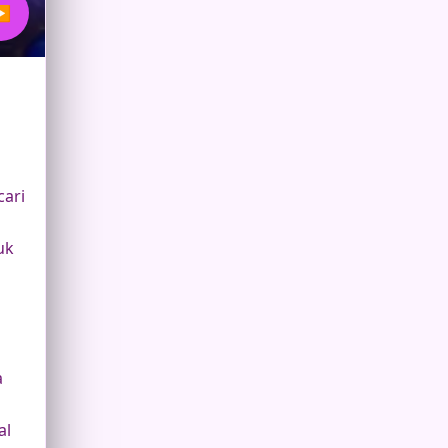
▶
cari
uk
a
al