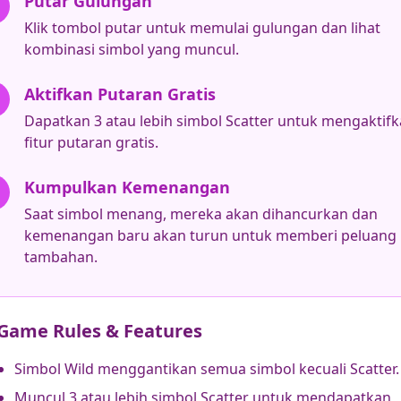
Putar Gulungan
Klik tombol putar untuk memulai gulungan dan lihat
kombinasi simbol yang muncul.
Aktifkan Putaran Gratis
Dapatkan 3 atau lebih simbol Scatter untuk mengaktif
fitur putaran gratis.
Kumpulkan Kemenangan
Saat simbol menang, mereka akan dihancurkan dan
kemenangan baru akan turun untuk memberi peluang
tambahan.
Game Rules & Features
Simbol Wild menggantikan semua simbol kecuali Scatter.
Muncul 3 atau lebih simbol Scatter untuk mendapatkan