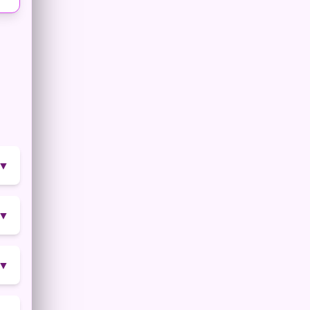
▼
▼
▼