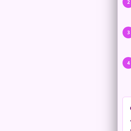
2
3
4