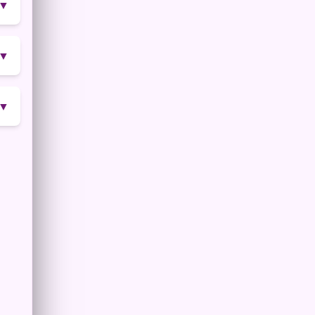
▼
▼
▼