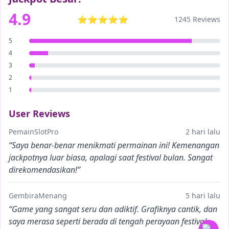
4.9
⭐⭐⭐⭐⭐
1245 Reviews
5
4
3
2
1
User Reviews
PemainSlotPro
2 hari lalu
“Saya benar-benar menikmati permainan ini! Kemenangan
jackpotnya luar biasa, apalagi saat festival bulan. Sangat
direkomendasikan!”
GembiraMenang
5 hari lalu
“Game yang sangat seru dan adiktif. Grafiknya cantik, dan
saya merasa seperti berada di tengah perayaan festival