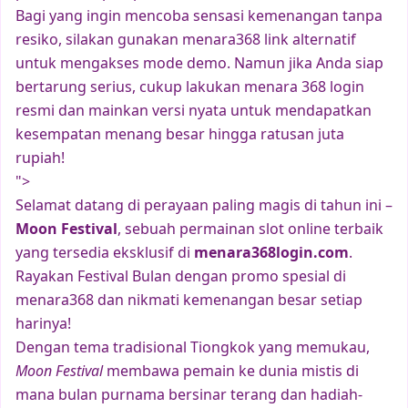
Bagi yang ingin mencoba sensasi kemenangan tanpa
resiko, silakan gunakan
menara368 link alternatif
untuk mengakses mode demo. Namun jika Anda siap
bertarung serius, cukup lakukan
menara 368
login
resmi dan mainkan versi nyata untuk mendapatkan
kesempatan menang besar hingga ratusan juta
rupiah!
">
Selamat datang di perayaan paling magis di tahun ini –
Moon Festival
, sebuah permainan slot online terbaik
yang tersedia eksklusif di
menara368login.com
.
Rayakan Festival Bulan dengan promo spesial di
menara368 dan nikmati kemenangan besar setiap
harinya!
Dengan tema tradisional Tiongkok yang memukau,
Moon Festival
membawa pemain ke dunia mistis di
mana bulan purnama bersinar terang dan hadiah-