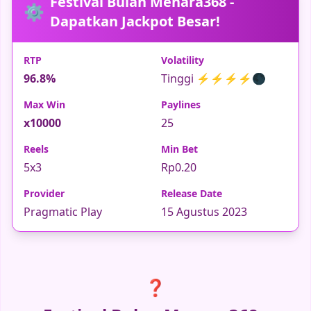
Festival Bulan Menara368 -
⚙️
Dapatkan Jackpot Besar!
RTP
Volatility
96.8%
Tinggi ⚡⚡⚡⚡🌑
Max Win
Paylines
x10000
25
Reels
Min Bet
5x3
Rp0.20
Provider
Release Date
Pragmatic Play
15 Agustus 2023
❓