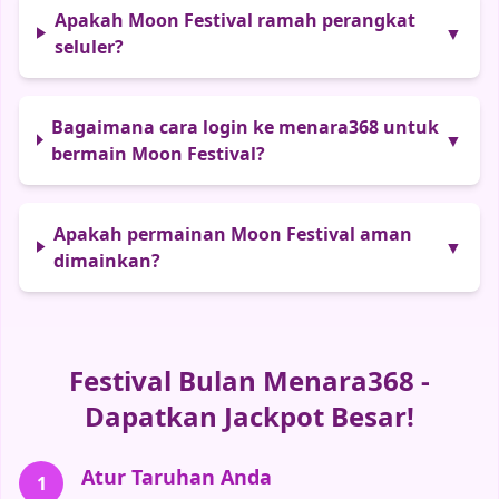
Apakah Moon Festival ramah perangkat
▼
seluler?
Bagaimana cara login ke menara368 untuk
▼
bermain Moon Festival?
Apakah permainan Moon Festival aman
▼
dimainkan?
Festival Bulan Menara368 -
Dapatkan Jackpot Besar!
Atur Taruhan Anda
1