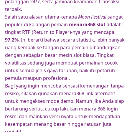
pelanggan 24/7, serta jaminan keamanan transaksi
terbaik.
Salah satu alasan utama kenapa
Moon Festival
sangat
populer di kalangan pemain
menara368 slot
adalah
tingkat RTP (Return to Player)-nya yang mencapai
97.2%
. Ini berarti bahwa secara statistik, lebih banyak
uang kembali ke tangan para pemain dibandingkan
dengan sebagian besar mesin slot biasa. Tingkat
volatilitas sedang juga membuat permainan cocok
untuk semua jenis gaya taruhan, baik itu petaruh
pemula maupun profesional.
Bagi yang ingin mencoba sensasi kemenangan tanpa
resiko, silakan gunakan
menara368 link alternatif
untuk mengakses mode demo. Namun jika Anda siap
bertarung serius, cukup lakukan
menara 368
login
resmi dan mainkan versi nyata untuk mendapatkan
kesempatan menang besar hingga ratusan juta
rupiah!