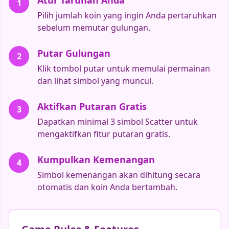
1
Pilih jumlah koin yang ingin Anda pertaruhkan
sebelum memutar gulungan.
Putar Gulungan
2
Klik tombol putar untuk memulai permainan
dan lihat simbol yang muncul.
Aktifkan Putaran Gratis
3
Dapatkan minimal 3 simbol Scatter untuk
mengaktifkan fitur putaran gratis.
Kumpulkan Kemenangan
4
Simbol kemenangan akan dihitung secara
otomatis dan koin Anda bertambah.