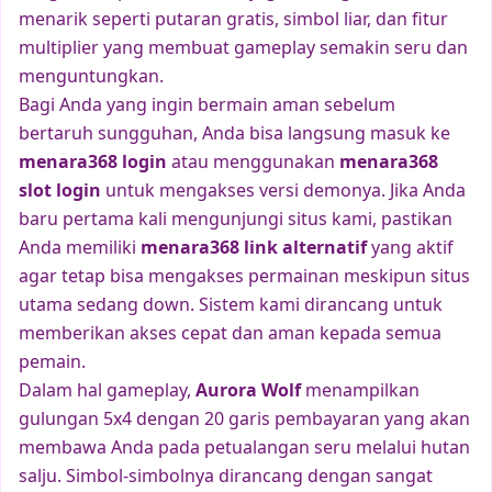
menarik seperti putaran gratis, simbol liar, dan fitur
multiplier yang membuat gameplay semakin seru dan
menguntungkan.
Bagi Anda yang ingin bermain aman sebelum
bertaruh sungguhan, Anda bisa langsung masuk ke
menara368 login
atau menggunakan
menara368
slot login
untuk mengakses versi demonya. Jika Anda
baru pertama kali mengunjungi situs kami, pastikan
Anda memiliki
menara368 link alternatif
yang aktif
agar tetap bisa mengakses permainan meskipun situs
utama sedang down. Sistem kami dirancang untuk
memberikan akses cepat dan aman kepada semua
pemain.
Dalam hal gameplay,
Aurora Wolf
menampilkan
gulungan 5x4 dengan 20 garis pembayaran yang akan
membawa Anda pada petualangan seru melalui hutan
salju. Simbol-simbolnya dirancang dengan sangat