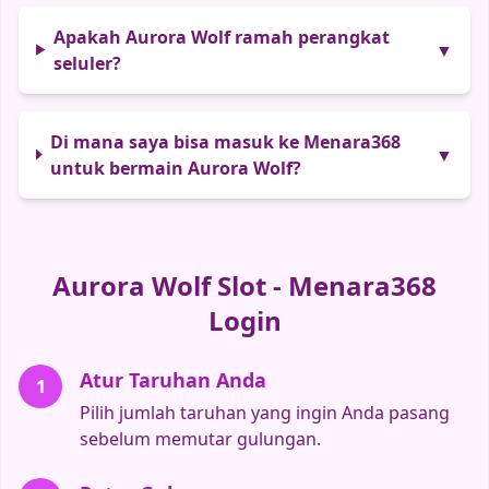
Apakah Aurora Wolf ramah perangkat
▼
seluler?
Di mana saya bisa masuk ke Menara368
▼
untuk bermain Aurora Wolf?
Aurora Wolf Slot - Menara368
Login
Atur Taruhan Anda
1
Pilih jumlah taruhan yang ingin Anda pasang
sebelum memutar gulungan.