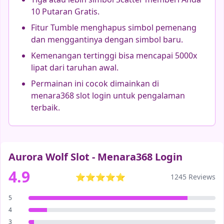
10 Putaran Gratis.
Fitur Tumble menghapus simbol pemenang
dan menggantinya dengan simbol baru.
Kemenangan tertinggi bisa mencapai 5000x
lipat dari taruhan awal.
Permainan ini cocok dimainkan di
menara368 slot login untuk pengalaman
terbaik.
Aurora Wolf Slot - Menara368 Login
4.9
⭐⭐⭐⭐⭐
1245 Reviews
5
4
3