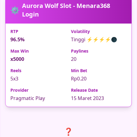
Aurora Wolf Slot - Menara368
⚙️
Login
RTP
Volatility
96.5%
Tinggi ⚡⚡⚡⚡🌑
Max Win
Paylines
x5000
20
Reels
Min Bet
5x3
Rp0.20
Provider
Release Date
Pragmatic Play
15 Maret 2023
❓