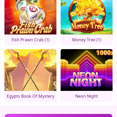
Fish Prawn Crab (1)
Money Tree (1)
Egypts Book Of Mystery
Neon Night