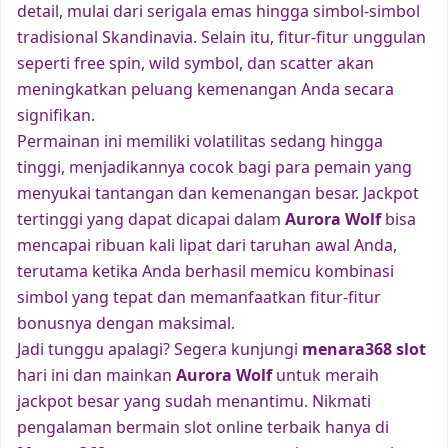
detail, mulai dari serigala emas hingga simbol-simbol
tradisional Skandinavia. Selain itu, fitur-fitur unggulan
seperti free spin, wild symbol, dan scatter akan
meningkatkan peluang kemenangan Anda secara
signifikan.
Permainan ini memiliki volatilitas sedang hingga
tinggi, menjadikannya cocok bagi para pemain yang
menyukai tantangan dan kemenangan besar. Jackpot
tertinggi yang dapat dicapai dalam
Aurora Wolf
bisa
mencapai ribuan kali lipat dari taruhan awal Anda,
terutama ketika Anda berhasil memicu kombinasi
simbol yang tepat dan memanfaatkan fitur-fitur
bonusnya dengan maksimal.
Jadi tunggu apalagi? Segera kunjungi
menara368 slot
hari ini dan mainkan
Aurora Wolf
untuk meraih
jackpot besar yang sudah menantimu. Nikmati
pengalaman bermain slot online terbaik hanya di