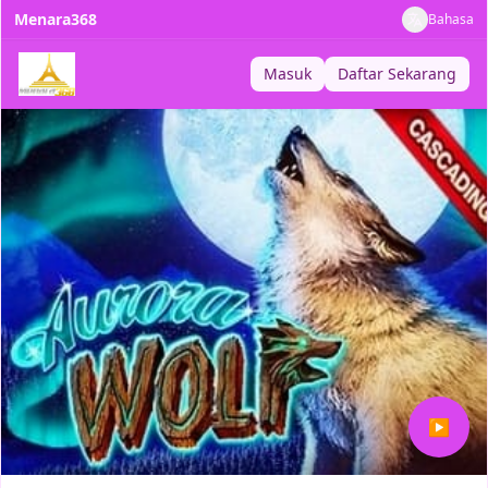
Menara368
Bahasa
Masuk
Daftar Sekarang
▶